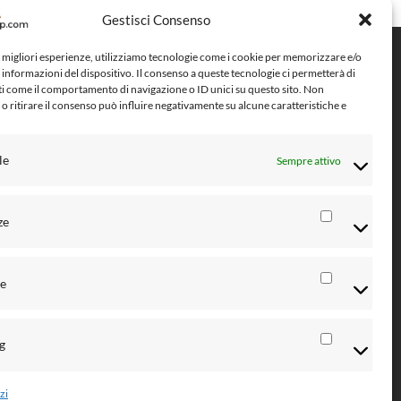
Gestisci Consenso
e migliori esperienze, utilizziamo tecnologie come i cookie per memorizzare e/o
Metodi di pagamento
 informazioni del dispositivo. Il consenso a queste tecnologie ci permetterà di
ti come il comportamento di navigazione o ID unici su questo sito. Non
o ritirare il consenso può influire negativamente su alcune caratteristiche e
le
Sempre attivo
ze
ico
Preferenz
he
Statistiche
g
Marketing
i
 CV
zi