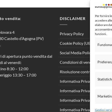
Per fornire l
to vendita:
DISCLAIMER
accedere alle
elaborare da
acconsentire 
Novara 4
Privacy Policy
funzioni.
0 Castello d’Agogna (PV)
Cookie Policy (UE)
.
Funziona
Social Media Policy
i di apertura punto vendita dal
Preferen
Condizioni di vendita al pubbl
di al venerdi:
ino 8:30 – 12:00
Risoluzione controversie
riggio 13:30 – 17:00
Statistic
Informativa Privacy clienti
Informativa Privacy fornitori
Marketin
Informativa Privacy rivenditor
Informativa Privacy candidati
Gestisci servi