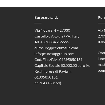
Eurosup s.r.l.
Pun
Via Novara, 4 – 27030
Via 
Castello d’Agogna (PV) Italy
2703
Tel. +39 0384 256595
Italy
eurosup@pec.eurosup.com
Orar
info@eurosupgroup.com
lune
Cod. Fisc./P.Iva 01395850181
matt
Capitale Sociale 80.000,00 euro i.v..
pome
Reg.Imprese di Pavia n.
01395850181
nr.REA (183163)