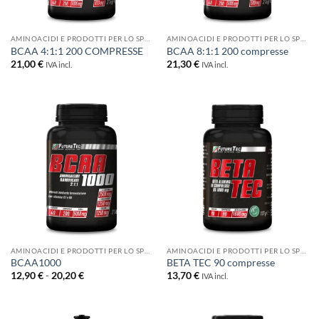
AMINOACIDI E PRODOTTI PER LO SPORT
AMINOACIDI E PRODOTTI PER LO SPORT
BCAA 4:1:1 200 COMPRESSE
BCAA 8:1:1 200 compresse
21,00
€
21,30
€
IVA incl.
IVA incl.
AMINOACIDI E PRODOTTI PER LO SPORT
AMINOACIDI E PRODOTTI PER LO SPORT
BCAA1000
BETA TEC 90 compresse
Fascia
12,90
€
-
20,20
€
13,70
€
IVA incl.
di
prezzo:
da
12,90 €