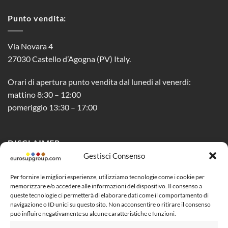
Punto vendita:
Via Novara 4
27030 Castello d’Agogna (PV) Italy.
Orari di apertura punto vendita dal lunedi al venerdi:
mattino 8:30 – 12:00
pomeriggio 13:30 – 17:00
DISCLAIMER
Gestisci Consenso
Privacy Policy
Per fornire le migliori esperienze, utilizziamo tecnologie come i cookie per
memorizzare e/o accedere alle informazioni del dispositivo. Il consenso a
Cookie Policy (UE)
queste tecnologie ci permetterà di elaborare dati come il comportamento di
navigazione o ID unici su questo sito. Non acconsentire o ritirare il consenso
Social Media Policy
può influire negativamente su alcune caratteristiche e funzioni.