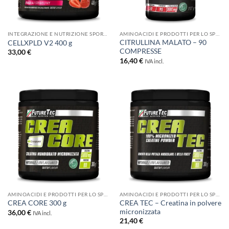
INTEGRAZIONE E NUTRIZIONE SPORTIVA
AMINOACIDI E PRODOTTI PER LO SPORT
CITRULLINA MALATO – 90
CELLXPLD V2 400 g
COMPRESSE
33,00
€
16,40
€
IVA incl.
AMINOACIDI E PRODOTTI PER LO SPORT
AMINOACIDI E PRODOTTI PER LO SPORT
CREA TEC – Creatina in polvere
CREA CORE 300 g
micronizzata
36,00
€
IVA incl.
21,40
€