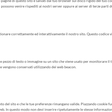
le pagine di questo sito e salvati dal tuo browser sul disco rigido del tuo 
si possono venire rispediti ai nostri server oppure ai server di terze parti 
zionare correttamente ed interattivamente il nostro sito. Questo codice v
le pezzo di testo o immagine su un sito che viene usato per monitorare il t
i te vengono conservati utilizzando dei web beacon.
to del sito e che le tue preferenze rimangano valide. Piazzando cookie fu
o web. In questo modo non devi inserire ripetutamente le stesse informazio