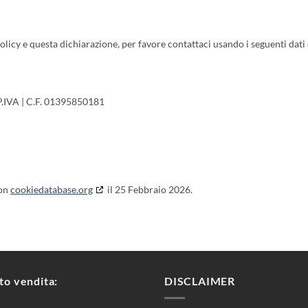
cy e questa dichiarazione, per favore contattaci usando i seguenti dati 
P.IVA | C.F. 01395850181
con
cookiedatabase.org
il 25 Febbraio 2026.
to vendita:
DISCLAIMER