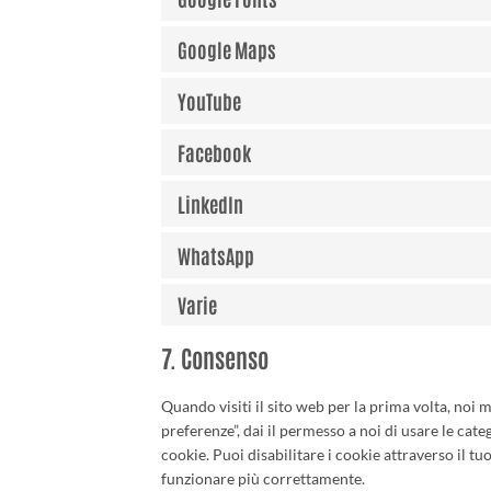
Google Maps
YouTube
Facebook
LinkedIn
WhatsApp
Varie
7. Consenso
Quando visiti il sito web per la prima volta, no
preferenze”, dai il permesso a noi di usare le cat
cookie. Puoi disabilitare i cookie attraverso il 
funzionare più correttamente.