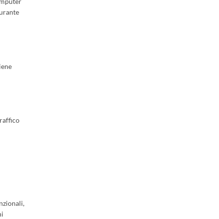
computer
durante
iene
raffico
nzionali,
ni