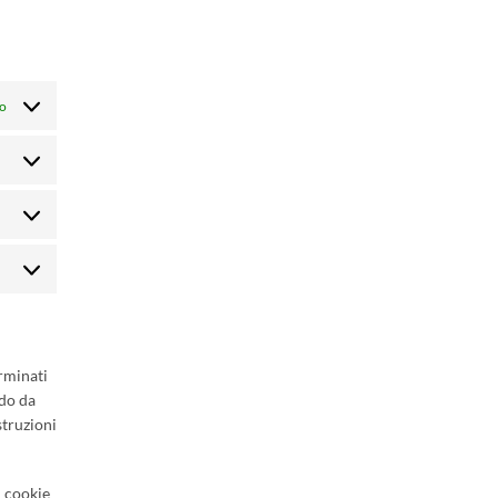
vo
Preferenze
Statistiche
Marketing
rminati
odo da
struzioni
i cookie