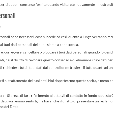
eriti dopo il consenso fornito quando visiterete nuovamente il nostro si
personali
:
personali sono necessari, cosa succede ad essi, quanto a lungo verranno ma
e ai tuoi dati personali dei quali siamo a conoscenza.
tare, correggere, cancellare o bloccare i tuoi dati personali quando lo desid
ati, hai il diritto di revocare questo consenso e di eliminare i tuoi dati per
o di richiedere tutti i tuoi dati dal controllore e trasferirli tutti quanti ad un
orti al trattamento dei tuoi dati. Noi rispetteremo questa scelta, a meno c
tarci. Si prega di fare riferimento ai dettagli di contatto in fondo a questa
 dati, vorremmo sentirti, ma hai anche il diritto di presentare un reclamo
ne dei Dati).