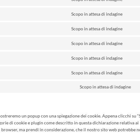
Consen
wordpr
to
downlo
Scopo in attesa di indagine
service
Consen
manag
google
to
fonts
Scopo in attesa di indagine
service
Consen
google
to
maps
Scopo in attesa di indagine
service
Consen
youtub
to
Scopo in attesa di indagine
service
Consen
facebo
to
Scopo in attesa di indagine
service
Consen
linkedi
to
Scopo in attesa di indagine
service
Co
whatsa
to
se
va
i mostreremo un popup con una spiegazione dei cookie. Appena clicchi su “
egorie di cookie e plugin come descritto in questa dichiarazione relativa a
tuo browser, ma prendi in considerazione, che il nostro sito web potrebbe 