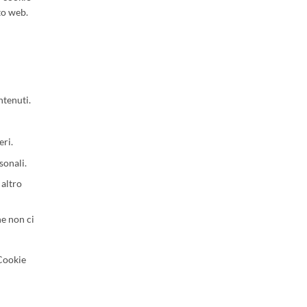
to web.
ntenuti.
eri.
sonali.
 altro
he non ci
 Cookie