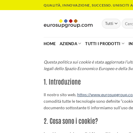
Salta
QUALITÀ, INNOVAZIONE, SUCCESSO. UNISCITI A
ai
contenuti
Cerca:
HOME
AZIENDA
TUTTI I PRODOTTI
I
Questa politica sui cookie è stata aggiornata l’ult
legali dello Spazio Economico Europeo e della Svi
1. Introduzione
Il nostro sito web,
https://www.eurosupgroup.c
comodità tutte le tecnologie sono definite “cooki
documento sottostante ti informiamo sull’uso dei
2. Cosa sono i cookie?