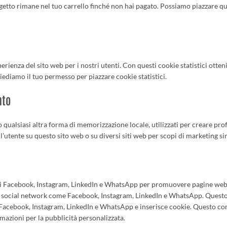
oggetto rimane nel tuo carrello finché non hai pagato. Possiamo piazzare qu
sperienza del sito web per i nostri utenti. Con questi cookie statistici otte
ediamo il tuo permesso per piazzare cookie statistici.
nto
qualsiasi altra forma di memorizzazione locale, utilizzati per creare profi
l’utente su questo sito web o su diversi siti web per scopi di marketing sim
di Facebook, Instagram, LinkedIn e WhatsApp per promuovere pagine web 
”) su social network come Facebook, Instagram, LinkedIn e WhatsApp. Quest
Facebook, Instagram, LinkedIn e WhatsApp e inserisce cookie. Questo c
azioni per la pubblicità personalizzata.