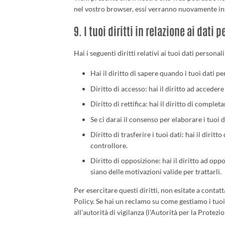
nel vostro browser, essi verranno nuovamente ins
9. I tuoi diritti in relazione ai dati 
Hai i seguenti diritti relativi ai tuoi dati personali
Hai il diritto di sapere quando i tuoi dati 
Diritto di accesso: hai il diritto ad acceder
Diritto di rettifica: hai il diritto di comple
Se ci darai il consenso per elaborare i tuoi d
Diritto di trasferire i tuoi dati: hai il diritt
controllore.
Diritto di opposizione: hai il diritto ad opp
siano delle motivazioni valide per trattarli.
Per esercitare questi diritti, non esitate a contat
Policy. Se hai un reclamo su come gestiamo i tuoi
all’autorità di vigilanza (l’Autorità per la Protezio