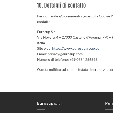
10. Dettagli di contatto
Per domande e/o commenti riguardo la Cookie Poli
contatto:
Eurosup S.r.l.
Via Novara, 4 – 27030 Castello d’Agogna (PV) – 
Italia
Sito web:
https://www.eurosupgroup.com
Email:
privacy@
eurosup.com
Numero di telefono: +39 0384 256595
Questa politica sui cookie è stata sincronizzata 
Eurosup s.r.l.
Pun