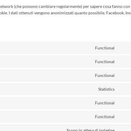
al network (che possono cambiare regolarmente) per sapere cosa fanno con 
okie. I dati ottenuti vengono anonimizzati quanto possibile. Facebook, In
Functional
Consen
to
Functional
service
Consen
wooco
to
Functional
service
Consen
paypal
to
Statistics
service
Consen
google
to
tag-
Functional
service
Consen
manage
source
to
for-
js
Functional
service
wordpr
Consen
wordpr
to
Scopo in attesa di indagine
service