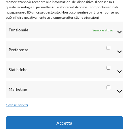
memorizzare e/o accedere alle informazioni del dispositivo. Il consenso a
Cookie Policy (UE)
queste tecnologie ci permetterà di elaborare dati come il comportamento di
navigazione o ID unici su questo sito. Non acconsentire o ritirare il consenso
Social Media Policy
può influire negativamente su alcune caratteristiche e funzioni.
Condizioni di vendita al pubblico
Funzionale
Sempre attivo
Risoluzione controversie
Informativa Privacy clienti
Preferenze
Preferen
Informativa Privacy fornitori
Statistiche
Informativa Privacy rivenditori
Statistic
Informativa Privacy candidati CV
Marketing
Marketi
Metodi di pagamento
Gestisci servizi
Accetta