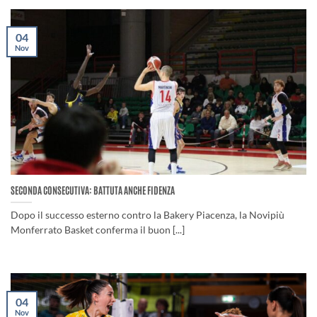
04
Nov
SECONDA CONSECUTIVA: BATTUTA ANCHE FIDENZA
Dopo il successo esterno contro la Bakery Piacenza, la Novipiù
Monferrato Basket conferma il buon [...]
04
Nov