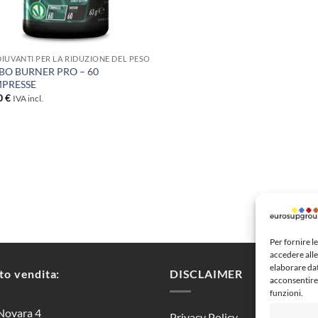
IUVANTI PER LA RIDUZIONE DEL PESO
BO BURNER PRO – 60
PRESSE
0
€
IVA incl.
Per fornire l
accedere alle
elaborare da
to vendita:
DISCLAIMER
acconsentire 
funzioni.
Novara 4
Privacy Policy