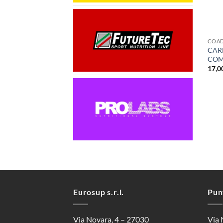
+
COAD
CAR
COM
17,0
Eurosup s.r.l.
Pun
Via Novara, 4 – 27030
Via 