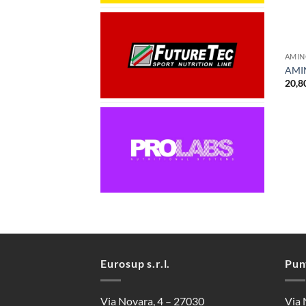
+
AMIN
AMI
20,8
Eurosup s.r.l.
Pun
Via Novara, 4 – 27030
Via 