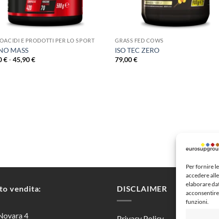
+
OACIDI E PRODOTTI PER LO SPORT
GRASS FED COWS
NO MASS
ISO TEC ZERO
Fascia
0
€
-
45,90
€
79,00
€
di
prezzo:
da
20,80 €
a
45,90 €
Per fornire l
accedere alle
elaborare da
to vendita:
DISCLAIMER
acconsentire 
funzioni.
Novara 4
Privacy Policy