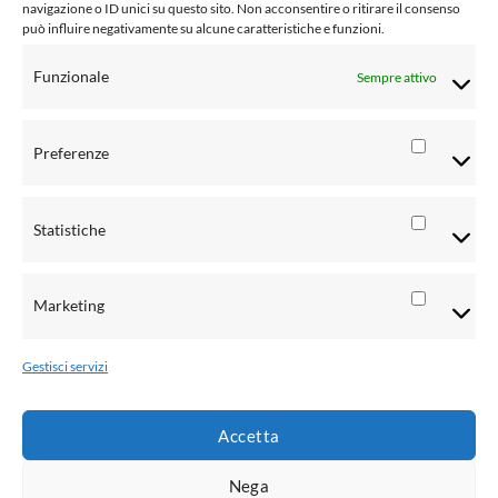
navigazione o ID unici su questo sito. Non acconsentire o ritirare il consenso
Social Media Policy
può influire negativamente su alcune caratteristiche e funzioni.
Condizioni di vendita al pubblico
Funzionale
Sempre attivo
Risoluzione controversie
Informativa Privacy clienti
Preferenze
Preferen
Informativa Privacy fornitori
Statistiche
Informativa Privacy rivenditori
Statistic
Informativa Privacy candidati CV
Marketing
Marketi
Metodi di pagamento
Gestisci servizi
Accetta
Nega