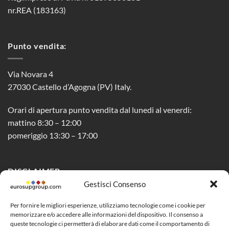
nr.REA (183163)
Punto vendita:
Via Novara 4
27030 Castello d’Agogna (PV) Italy.
Orari di apertura punto vendita dal lunedi al venerdi:
mattino 8:30 – 12:00
pomeriggio 13:30 – 17:00
DISCLAIMER
Gestisci Consenso
Privacy Policy
Per fornire le migliori esperienze, utilizziamo tecnologie come i cookie per
memorizzare e/o accedere alle informazioni del dispositivo. Il consenso a
Cookie Policy (UE)
queste tecnologie ci permetterà di elaborare dati come il comportamento di