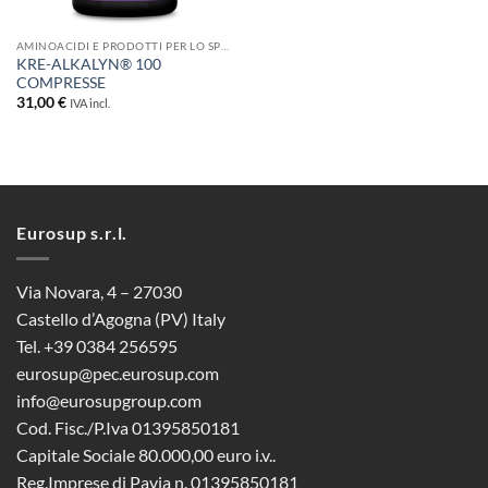
AMINOACIDI E PRODOTTI PER LO SPORT
KRE-ALKALYN® 100
COMPRESSE
31,00
€
IVA incl.
Eurosup s.r.l.
Via Novara, 4 – 27030
Castello d’Agogna (PV) Italy
Tel. +39 0384 256595
eurosup@pec.eurosup.com
info@eurosupgroup.com
Cod. Fisc./P.Iva 01395850181
Capitale Sociale 80.000,00 euro i.v..
Reg.Imprese di Pavia n. 01395850181