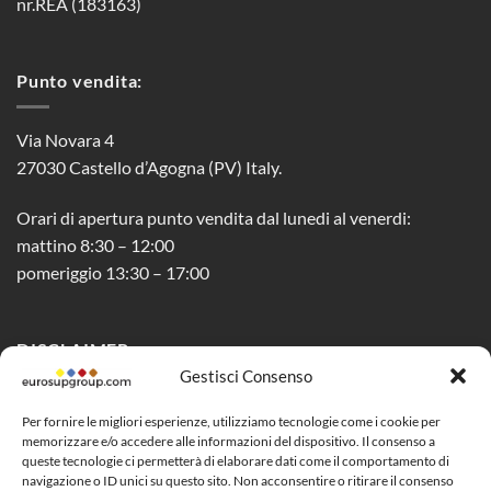
nr.REA (183163)
Punto vendita:
Via Novara 4
27030 Castello d’Agogna (PV) Italy.
Orari di apertura punto vendita dal lunedi al venerdi:
mattino 8:30 – 12:00
pomeriggio 13:30 – 17:00
DISCLAIMER
Gestisci Consenso
Privacy Policy
Per fornire le migliori esperienze, utilizziamo tecnologie come i cookie per
memorizzare e/o accedere alle informazioni del dispositivo. Il consenso a
Cookie Policy (UE)
queste tecnologie ci permetterà di elaborare dati come il comportamento di
navigazione o ID unici su questo sito. Non acconsentire o ritirare il consenso