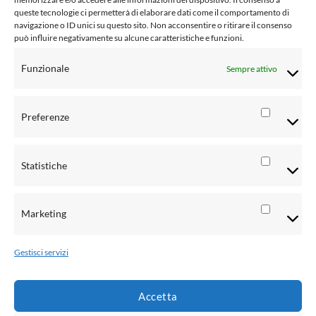
Cookie Policy (UE)
queste tecnologie ci permetterà di elaborare dati come il comportamento di
navigazione o ID unici su questo sito. Non acconsentire o ritirare il consenso
Social Media Policy
può influire negativamente su alcune caratteristiche e funzioni.
Condizioni di vendita al pubblico
Funzionale
Sempre attivo
Risoluzione controversie
Informativa Privacy clienti
Preferenze
Preferen
Informativa Privacy fornitori
Statistiche
Informativa Privacy rivenditori
Statistic
Informativa Privacy candidati CV
Marketing
Marketi
Metodi di pagamento
Gestisci servizi
Accetta