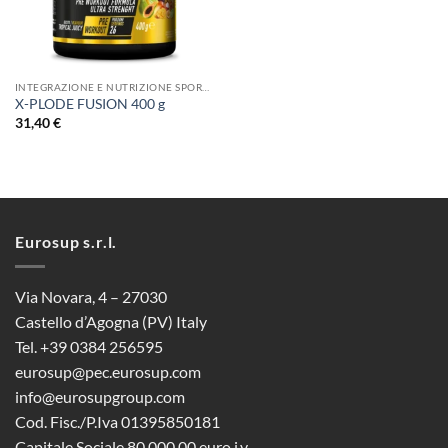
INTEGRAZIONE E NUTRIZIONE SPORTIVA
X-PLODE FUSION 400 g
31,40
€
Eurosup s.r.l.
Via Novara, 4 – 27030
Castello d’Agogna (PV) Italy
Tel. +39 0384 256595
eurosup@pec.eurosup.com
info@eurosupgroup.com
Cod. Fisc./P.Iva 01395850181
Capitale Sociale 80.000,00 euro i.v..