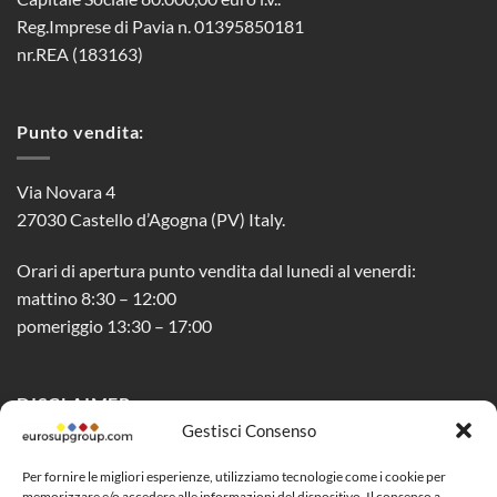
Reg.Imprese di Pavia n. 01395850181
nr.REA (183163)
Punto vendita:
Via Novara 4
27030 Castello d’Agogna (PV) Italy.
Orari di apertura punto vendita dal lunedi al venerdi:
mattino 8:30 – 12:00
pomeriggio 13:30 – 17:00
DISCLAIMER
Gestisci Consenso
Privacy Policy
Per fornire le migliori esperienze, utilizziamo tecnologie come i cookie per
memorizzare e/o accedere alle informazioni del dispositivo. Il consenso a