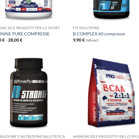
+
OACIDI E PRODOTTI PER LO SPORT
FIT SOLUTIONS
ININE PURE COMPRESSE
B COMPLEX 60 compresse
Fascia
0
€
-
28,00
€
9,90
€
IVA incl.
di
prezzo:
da
18,10 €
a
28,00 €
+
GRAZIONE E NUTRIZIONE SALUTISTICA
AMINOACIDI E PRODOTTI PER LO SPO