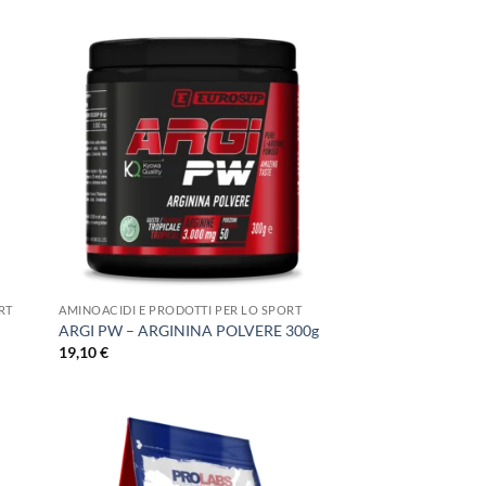
19,40 €
a
29,90 €
+
RT
AMINOACIDI E PRODOTTI PER LO SPORT
ARGI PW – ARGININA POLVERE 300g
19,10
€