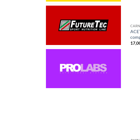
+
CARN
ACET
comp
17,0
+