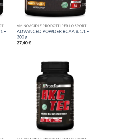
+
RT
AMINOACIDI E PRODOTTI PER LO SPORT
1 –
ADVANCED POWDER BCAA 8:1:1 –
300 g
27,40
€
+