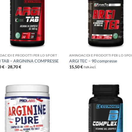
+
OACIDI E PRODOTTI PER LO SPORT
AMINOACIDI E PRODOTTI PER LO SPO
I TAB – ARGININA COMPRESSE
ARGI TEC – 90 compresse
Fascia
0
€
-
28,70
€
15,50
€
IVA incl.
di
prezzo:
da
14,40 €
a
28,70 €