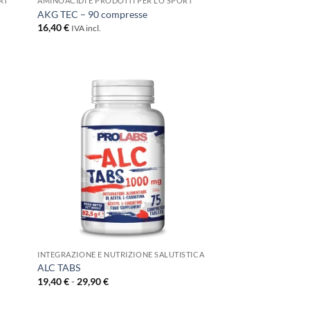
RT
AMINOACIDI E PRODOTTI PER LO SPORT
AKG TEC – 90 compresse
16,40
€
IVA incl.
+
INTEGRAZIONE E NUTRIZIONE SALUTISTICA
ALC TABS
Fascia
19,40
€
-
29,90
€
di
prezzo:
da