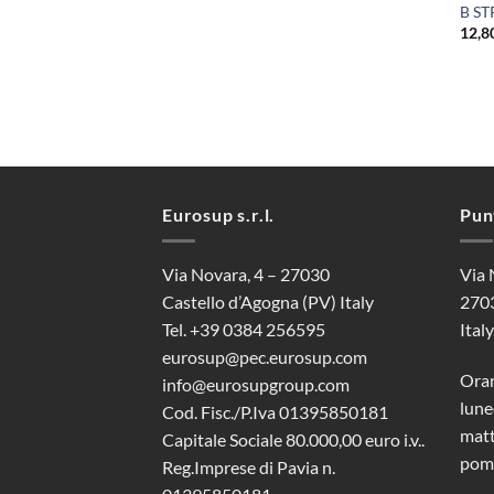
B S
12,8
Eurosup s.r.l.
Pun
Via Novara, 4 – 27030
Via 
Castello d’Agogna (PV) Italy
2703
Tel. +39 0384 256595
Italy
eurosup@pec.eurosup.com
Orar
info@eurosupgroup.com
lune
Cod. Fisc./P.Iva 01395850181
matt
Capitale Sociale 80.000,00 euro i.v..
pome
Reg.Imprese di Pavia n.