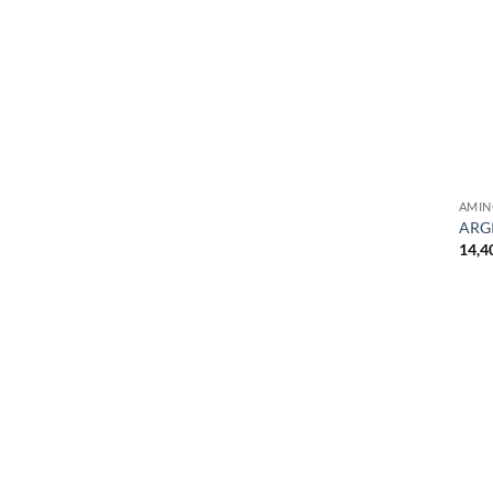
+
AMIN
ARG
14,4