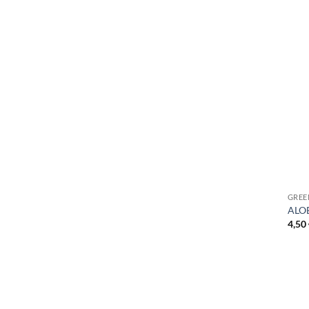
+
GREE
ALOE
4,50