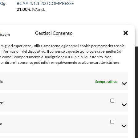
00g
BCAA 4:1:1 200 COMPRESSE
21,00
€
IVA incl.
7
Gestisci Consenso
e migliori esperienze, utilizziamo tecnologie come i cookie per memorizzare e/o
 informazioni del dispositivo. Il consenso a queste tecnologie ci permetterà di
ti come il comportamento di navigazione o ID unici su questo sito. Non
Metodi di pagamento
o ritirare il consenso può influire negativamente su alcune caratteristiche e
le
Sempre attivo
ze
Preferenz
ico
he
Statistiche