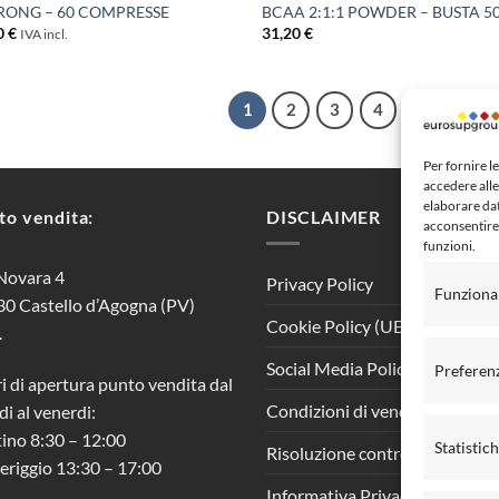
TRONG – 60 COMPRESSE
BCAA 2:1:1 POWDER – BUSTA 5
0
€
31,20
€
IVA incl.
1
2
3
4
5
6
Per fornire l
accedere alle
elaborare da
to vendita:
DISCLAIMER
acconsentire 
funzioni.
Novara 4
Privacy Policy
Funziona
0 Castello d’Agogna (PV)
Cookie Policy (UE)
.
Social Media Policy
Preferen
i di apertura punto vendita dal
Condizioni di vendita al pubbl
di al venerdi:
ino 8:30 – 12:00
Statistic
Risoluzione controversie
riggio 13:30 – 17:00
Informativa Privacy clienti