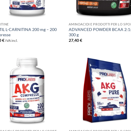
+
ITINE
AMINOACIDI E PRODOTTI PER LO SPO
IL L-CARNITINA 200 mg – 200
ADVANCED POWDER BCAA 2:1:
resse
300 g
0
€
27,40
€
IVA incl.
+