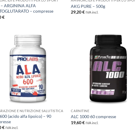
OACIDI E PRODOTTI PER LO SPORT
AMINOACIDI E PRODOTTI PER LO SPO
 – ARGININA ALFA
AKG PURE – 500g
TOGLUTARATO – compresse
29,20
€
IVA incl.
0
€
+
GRAZIONE E NUTRIZIONE SALUTISTICA
CARNITINE
00 (acido alfa lipoico) – 90
ALC 1000 60 compresse
resse
19,60
€
IVA incl.
0
€
IVA incl.