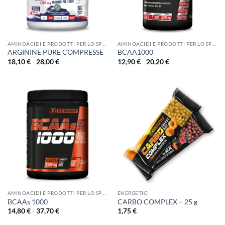
AMINOACIDI E PRODOTTI PER LO SPORT
AMINOACIDI E PRODOTTI PER LO SPORT
ARGININE PURE COMPRESSE
BCAA1000
Fascia
Fascia
18,10
€
-
28,00
€
12,90
€
-
20,20
€
di
di
prezzo:
prezzo:
da
da
18,10 €
12,90 €
a
a
28,00 €
20,20 €
AMINOACIDI E PRODOTTI PER LO SPORT
ENERGETICI
BCAAs 1000
CARBO COMPLEX – 25 g
Fascia
14,80
€
-
37,70
€
1,75
€
di
prezzo: