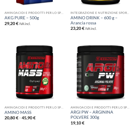
AMINOACIDI E PRODOTTI PER LO SPORT
INTEGRAZIONE E NUTRIZIONE SPORTIVA
AMINO DRINK – 600 g –
AKG PURE – 500g
Arancia rossa
29,20
€
IVA incl.
23,20
€
IVA incl.
AMINOACIDI E PRODOTTI PER LO SPORT
AMINOACIDI E PRODOTTI PER LO SPORT
ARGI PW – ARGININA
AMINO MASS
POLVERE 300g
Fascia
20,80
€
-
45,90
€
di
19,10
€
prezzo:
da
20,80 €