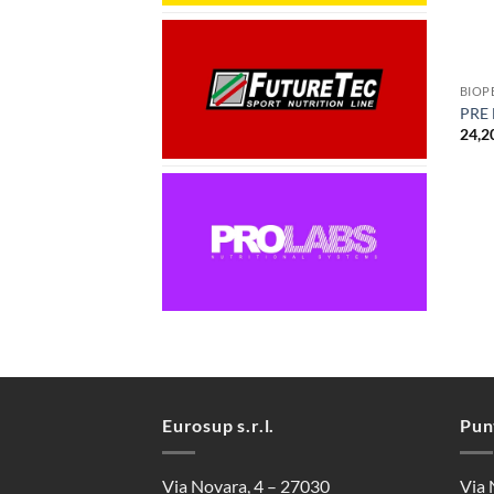
+
BIOP
PRE
24,2
Eurosup s.r.l.
Pun
Via Novara, 4 – 27030
Via 