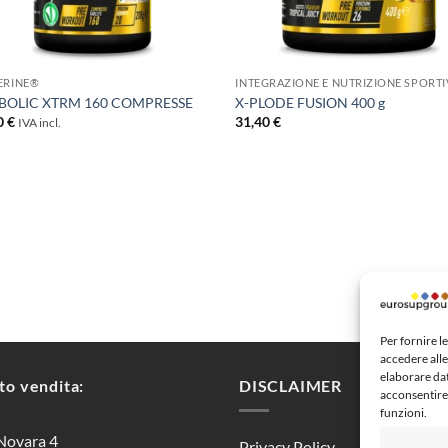
+
ERINE®
INTEGRAZIONE E NUTRIZIONE SPORTI
 BOLIC XTRM 160 COMPRESSE
X-PLODE FUSION 400 g
0
€
31,40
€
IVA incl.
Per fornire l
accedere alle
elaborare da
to vendita:
DISCLAIMER
acconsentire 
funzioni.
Novara 4
Privacy Policy