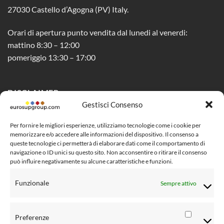
27030 Castello d’Agogna (PV) Italy.
Orari di apertura punto vendita dal lunedi al venerdi:
mattino 8:30 – 12:00
pomeriggio 13:30 – 17:00
DISCLAIMER
Gestisci Consenso
Privacy Policy
Per fornire le migliori esperienze, utilizziamo tecnologie come i cookie per
memorizzare e/o accedere alle informazioni del dispositivo. Il consenso a
Cookie Policy (UE)
queste tecnologie ci permetterà di elaborare dati come il comportamento di
navigazione o ID unici su questo sito. Non acconsentire o ritirare il consenso
Social Media Policy
può influire negativamente su alcune caratteristiche e funzioni.
Condizioni di vendita al pubblico
Funzionale
Sempre attivo
Risoluzione controversie
Informativa Privacy clienti
Preferenze
Preferen