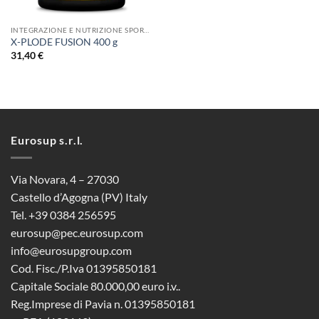
INTEGRAZIONE E NUTRIZIONE SPORTIVA
X-PLODE FUSION 400 g
31,40
€
Eurosup s.r.l.
Via Novara, 4 – 27030
Castello d’Agogna (PV) Italy
Tel. +39 0384 256595
eurosup@pec.eurosup.com
info@eurosupgroup.com
Cod. Fisc./P.Iva 01395850181
Capitale Sociale 80.000,00 euro i.v..
Reg.Imprese di Pavia n. 01395850181