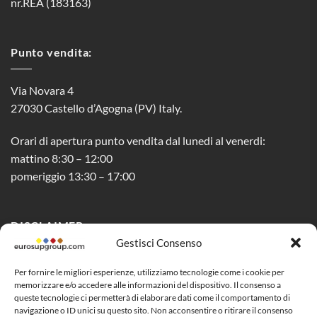
nr.REA (183163)
Punto vendita:
Via Novara 4
27030 Castello d’Agogna (PV) Italy.
Orari di apertura punto vendita dal lunedi al venerdi:
mattino 8:30 – 12:00
pomeriggio 13:30 – 17:00
DISCLAIMER
Gestisci Consenso
Privacy Policy
Per fornire le migliori esperienze, utilizziamo tecnologie come i cookie per
memorizzare e/o accedere alle informazioni del dispositivo. Il consenso a
Cookie Policy (UE)
queste tecnologie ci permetterà di elaborare dati come il comportamento di
navigazione o ID unici su questo sito. Non acconsentire o ritirare il consenso