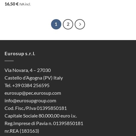
16,50
€
IVA incl.
1
2
Eurosup s.r.l.
Via Novara, 4 – 27030
Castello d’Agogna (PV) Italy
Tel. +39 0384 256595
eurosup@pec.eurosup.com
info@eurosupgroup.com
Cod. Fisc./P.Iva 01395850181
Capitale Sociale 80.000,00 euro i.v..
Reg.Imprese di Pavia n. 01395850181
nr.REA (183163)