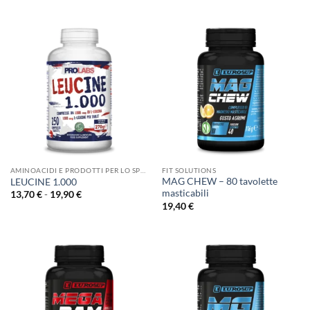
AMINOACIDI E PRODOTTI PER LO SPORT
FIT SOLUTIONS
MAG CHEW – 80 tavolette
LEUCINE 1.000
masticabili
Fascia
13,70
€
-
19,90
€
di
19,40
€
prezzo:
da
13,70 €
a
19,90 €