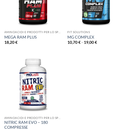
AMINOACIDI E PRODOTTI PER LO SPORT
FIT SOLUTIONS
MEGA RAM PLUS
MG COMPLEX
Fascia
18,20
€
10,70
€
-
19,00
€
di
prezzo:
da
10,70 €
a
19,00 €
AMINOACIDI E PRODOTTI PER LO SPORT
NITRIC RAM EVO – 180
COMPRESSE