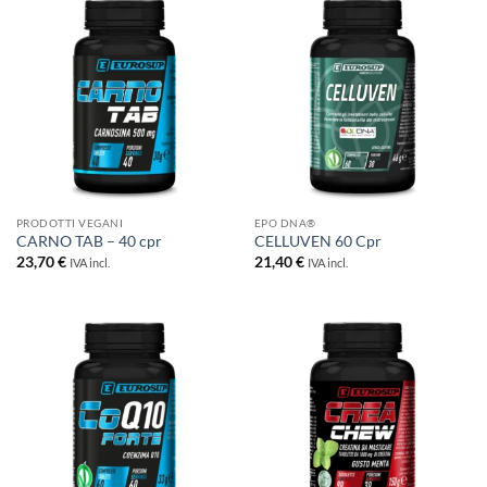
a
28,00 €
PRODOTTI VEGANI
EPO DNA®
CARNO TAB – 40 cpr
CELLUVEN 60 Cpr
23,70
€
21,40
€
IVA incl.
IVA incl.