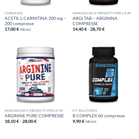
CARNITINE
AMINOACIDI E PRODOTTI PER LO SPORT
ACETIL L-CARNITINA 200 mg –
ARGI TAB – ARGININA
200 compresse
COMPRESSE
Fascia
17,00
€
14,40
€
-
28,70
€
IVA incl.
di
prezzo:
da
14,40 €
a
28,70 €
AMINOACIDI E PRODOTTI PER LO SPORT
FIT SOLUTIONS
ARGININE PURE COMPRESSE
B COMPLEX 60 compresse
Fascia
18,10
€
-
28,00
€
9,90
€
IVA incl.
di
prezzo:
da
18,10 €