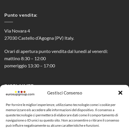
Punto vendita:
Via Novara 4
27030 Castello d’Agogna (PV) Italy.
Orari di apertura punto vendita dal lunedi al venerdi:
mattino 8:30 – 12:00
pomeriggio 13:30 – 17:00
DISCLAIMER
Gestisci Consenso
Privacy Policy
Per fornire le migliori esperienze, utilizziamo tecnologie come i cookie per
memorizzare e/o accedere alle informazioni del dispositivo. Il consenso a
Cookie Policy (UE)
queste tecnologie ci permetterà di elaborare dati come il comportamento di
navigazione o ID unici su questo sito. Non acconsentire o ritirare il consenso
Social Media Policy
può influire negativamente su alcune caratteristiche e funzioni.