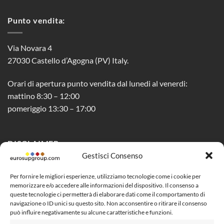
Punto vendita:
Via Novara 4
27030 Castello d’Agogna (PV) Italy.
Orari di apertura punto vendita dal lunedi al venerdi:
mattino 8:30 – 12:00
pomeriggio 13:30 – 17:00
DISCLAIMER
Gestisci Consenso
Privacy Policy
Per fornire le migliori esperienze, utilizziamo tecnologie come i cookie per
memorizzare e/o accedere alle informazioni del dispositivo. Il consenso a
Cookie Policy (UE)
queste tecnologie ci permetterà di elaborare dati come il comportamento di
navigazione o ID unici su questo sito. Non acconsentire o ritirare il consenso
Social Media Policy
può influire negativamente su alcune caratteristiche e funzioni.