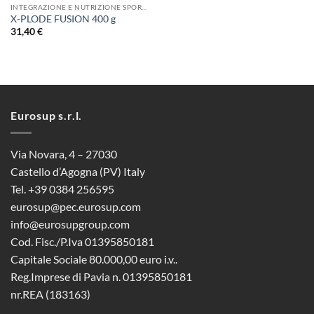
INTEGRAZIONE E NUTRIZIONE SPORTIVA
X-PLODE FUSION 400 g
31,40
€
Eurosup s.r.l.
Via Novara, 4 – 27030
Castello d’Agogna (PV) Italy
Tel. +39 0384 256595
eurosup@pec.eurosup.com
info@eurosupgroup.com
Cod. Fisc./P.Iva 01395850181
Capitale Sociale 80.000,00 euro i.v..
Reg.Imprese di Pavia n. 01395850181
nr.REA (183163)