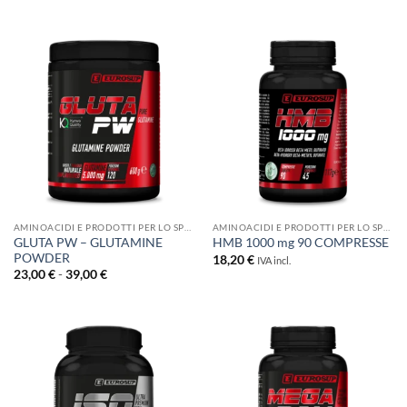
AMINOACIDI E PRODOTTI PER LO SPORT
AMINOACIDI E PRODOTTI PER LO SPORT
GLUTA PW – GLUTAMINE
HMB 1000 mg 90 COMPRESSE
POWDER
18,20
€
IVA incl.
Fascia
23,00
€
-
39,00
€
di
prezzo:
da
23,00 €
a
39,00 €