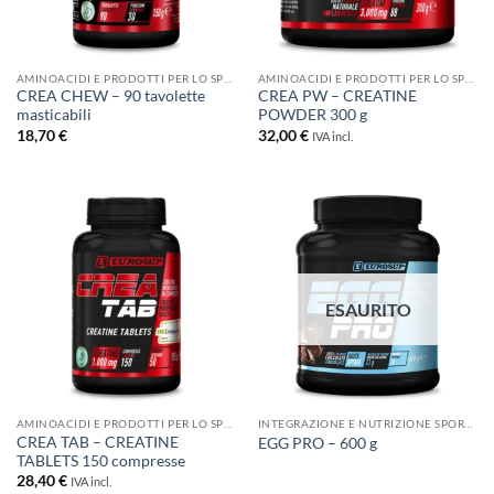
AMINOACIDI E PRODOTTI PER LO SPORT
AMINOACIDI E PRODOTTI PER LO SPORT
CREA CHEW – 90 tavolette
CREA PW – CREATINE
masticabili
POWDER 300 g
18,70
€
32,00
€
IVA incl.
ESAURITO
AMINOACIDI E PRODOTTI PER LO SPORT
INTEGRAZIONE E NUTRIZIONE SPORTIVA
CREA TAB – CREATINE
EGG PRO – 600 g
TABLETS 150 compresse
28,40
€
IVA incl.