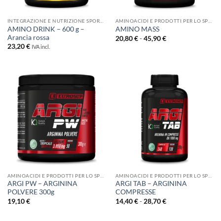
INTEGRAZIONE E NUTRIZIONE SPORTIVA
AMINOACIDI E PRODOTTI PER LO SPORT
AMINO DRINK – 600 g –
AMINO MASS
Arancia rossa
Fascia
20,80
€
-
45,90
€
di
23,20
€
IVA incl.
prezzo:
da
20,80 €
a
45,90 €
AMINOACIDI E PRODOTTI PER LO SPORT
AMINOACIDI E PRODOTTI PER LO SPORT
ARGI PW – ARGININA
ARGI TAB – ARGININA
POLVERE 300g
COMPRESSE
Fascia
19,10
€
14,40
€
-
28,70
€
di
prezzo:
da