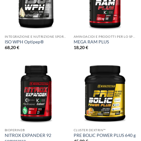
INTEGRAZIONE E NUTRIZIONE SPORTIVA
AMINOACIDI E PRODOTTI PER LO SPORT
ISO WPH Optipep®
MEGA RAM PLUS
68,20
€
18,20
€
BIOPERINE®
CLUSTER DEXTRIN™
NITROX EXPANDER 92
PRE BOLIC POWER PLUS 640 g
compresse