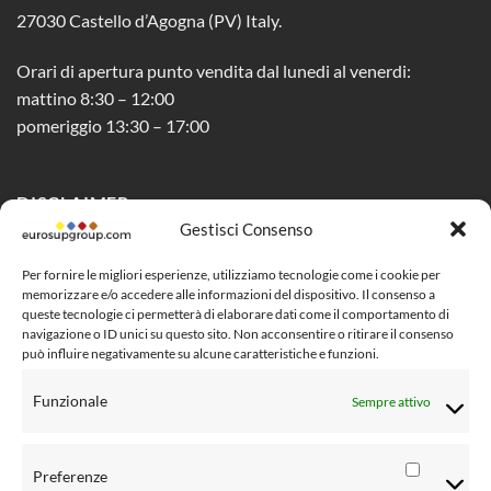
27030 Castello d’Agogna (PV) Italy.
Orari di apertura punto vendita dal lunedi al venerdi:
mattino 8:30 – 12:00
pomeriggio 13:30 – 17:00
DISCLAIMER
Gestisci Consenso
Privacy Policy
Per fornire le migliori esperienze, utilizziamo tecnologie come i cookie per
memorizzare e/o accedere alle informazioni del dispositivo. Il consenso a
Cookie Policy (UE)
queste tecnologie ci permetterà di elaborare dati come il comportamento di
navigazione o ID unici su questo sito. Non acconsentire o ritirare il consenso
Social Media Policy
può influire negativamente su alcune caratteristiche e funzioni.
Condizioni di vendita al pubblico
Funzionale
Sempre attivo
Risoluzione controversie
Informativa Privacy clienti
Preferenze
Preferen