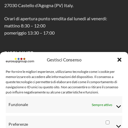
27030 Castello d’Agogna (PV) Italy.
Orari di apertura punto vendita dal lunedi al venerdi:
mattino 8:30 – 12:00
pomeriggio 13:30 – 17:00
DISCLAIMER
Gestisci Consenso
Privacy Policy
Per fornire le migliori esperienze, utilizziamo tecnologie come i cookie per
memorizzare e/o accedere alle informazioni del dispositivo. Il consenso a
Cookie Policy (UE)
queste tecnologie ci permetterà di elaborare dati come il comportamento di
navigazione o ID unici su questo sito. Non acconsentire o ritirare il consenso
Social Media Policy
può influire negativamente su alcune caratteristiche e funzioni.
Condizioni di vendita al pubblico
Funzionale
Sempre attivo
Risoluzione controversie
Informativa Privacy clienti
Preferenze
Preferen