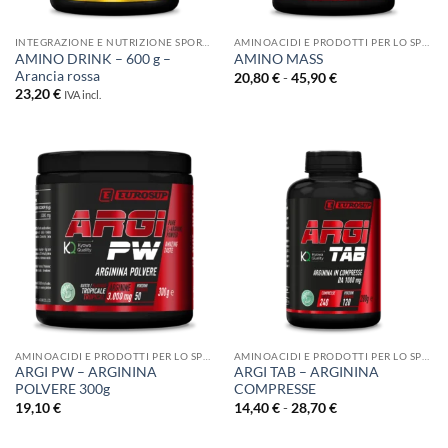
INTEGRAZIONE E NUTRIZIONE SPORTIVA
AMINOACIDI E PRODOTTI PER LO SPORT
AMINO DRINK – 600 g –
AMINO MASS
Arancia rossa
Fascia
20,80
€
-
45,90
€
di
23,20
€
IVA incl.
prezzo:
da
20,80 €
a
45,90 €
AMINOACIDI E PRODOTTI PER LO SPORT
AMINOACIDI E PRODOTTI PER LO SPORT
ARGI PW – ARGININA
ARGI TAB – ARGININA
POLVERE 300g
COMPRESSE
Fascia
19,10
€
14,40
€
-
28,70
€
di
prezzo:
da