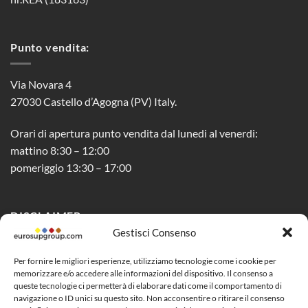
Punto vendita:
Via Novara 4
27030 Castello d’Agogna (PV) Italy.
Orari di apertura punto vendita dal lunedi al venerdi:
mattino 8:30 – 12:00
pomeriggio 13:30 – 17:00
DISCLAIMER
Gestisci Consenso
Privacy Policy
Per fornire le migliori esperienze, utilizziamo tecnologie come i cookie per
memorizzare e/o accedere alle informazioni del dispositivo. Il consenso a
Cookie Policy (UE)
queste tecnologie ci permetterà di elaborare dati come il comportamento di
navigazione o ID unici su questo sito. Non acconsentire o ritirare il consenso