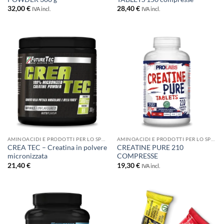
32,00
€
28,40
€
IVA incl.
IVA incl.
AMINOACIDI E PRODOTTI PER LO SPORT
AMINOACIDI E PRODOTTI PER LO SPORT
CREA TEC – Creatina in polvere
CREATINE PURE 210
micronizzata
COMPRESSE
21,40
€
19,30
€
IVA incl.