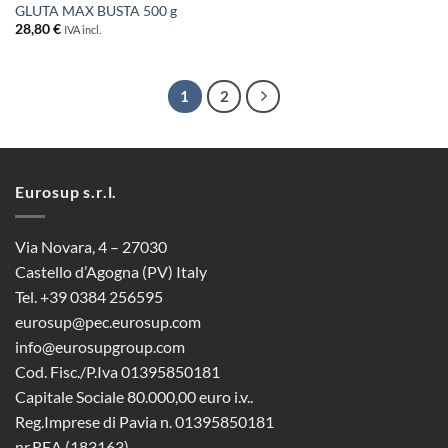
GLUTA MAX BUSTA 500 g
28,80
€
IVA incl.
1
2
Eurosup s.r.l.
Via Novara, 4 – 27030
Castello d’Agogna (PV) Italy
Tel. +39 0384 256595
eurosup@pec.eurosup.com
info@eurosupgroup.com
Cod. Fisc./P.Iva 01395850181
Capitale Sociale 80.000,00 euro i.v..
Reg.Imprese di Pavia n. 01395850181
nr.REA (183163)