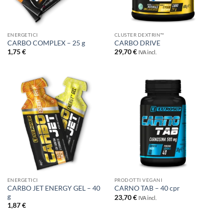
ENERGETICI
CLUSTER DEXTRIN™
CARBO COMPLEX – 25 g
CARBO DRIVE
1,75
€
29,70
€
IVA incl.
ENERGETICI
PRODOTTI VEGANI
CARBO JET ENERGY GEL – 40
CARNO TAB – 40 cpr
g
23,70
€
IVA incl.
1,87
€