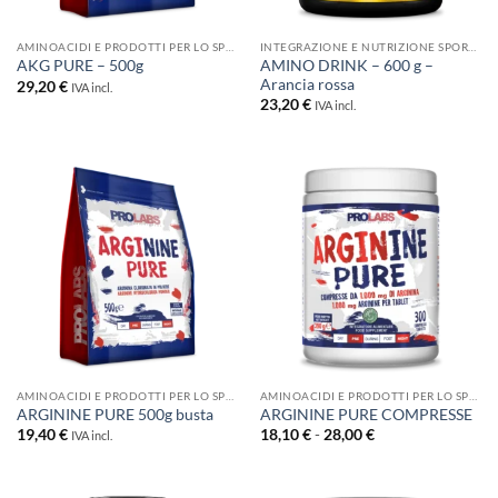
AMINOACIDI E PRODOTTI PER LO SPORT
INTEGRAZIONE E NUTRIZIONE SPORTIVA
AMINO DRINK – 600 g –
AKG PURE – 500g
Arancia rossa
29,20
€
IVA incl.
23,20
€
IVA incl.
AMINOACIDI E PRODOTTI PER LO SPORT
AMINOACIDI E PRODOTTI PER LO SPORT
ARGININE PURE 500g busta
ARGININE PURE COMPRESSE
Fascia
19,40
€
18,10
€
-
28,00
€
IVA incl.
di
prezzo:
da
18,10 €