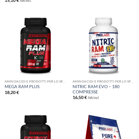
15,10
€
IVA incl.
prezzo:
da
13,70 €
a
19,90 €
AMINOACIDI E PRODOTTI PER LO SPORT
AMINOACIDI E PRODOTTI PER LO SPORT
NITRIC RAM EVO – 180
MEGA RAM PLUS
COMPRESSE
18,20
€
16,50
€
IVA incl.