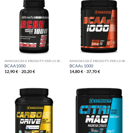
a
28,00 €
AMINOACIDI E PRODOTTI PER LO SPORT
AMINOACIDI E PRODOTTI PER LO SPORT
BCAA1000
BCAAs 1000
Fascia
Fascia
12,90
€
-
20,20
€
14,80
€
-
37,70
€
di
di
prezzo:
prezzo:
da
da
12,90 €
14,80 €
a
a
20,20 €
37,70 €