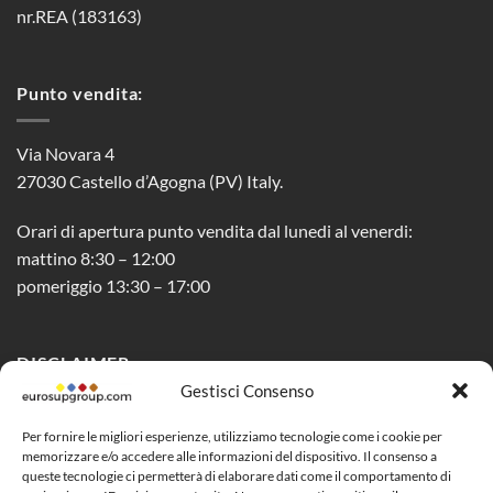
nr.REA (183163)
Punto vendita:
Via Novara 4
27030 Castello d’Agogna (PV) Italy.
Orari di apertura punto vendita dal lunedi al venerdi:
mattino 8:30 – 12:00
pomeriggio 13:30 – 17:00
DISCLAIMER
Gestisci Consenso
Privacy Policy
Per fornire le migliori esperienze, utilizziamo tecnologie come i cookie per
memorizzare e/o accedere alle informazioni del dispositivo. Il consenso a
Cookie Policy (UE)
queste tecnologie ci permetterà di elaborare dati come il comportamento di