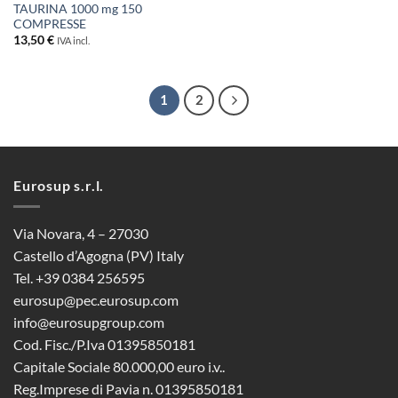
TAURINA 1000 mg 150
COMPRESSE
13,50
€
IVA incl.
1
2
Eurosup s.r.l.
Via Novara, 4 – 27030
Castello d’Agogna (PV) Italy
Tel. +39 0384 256595
eurosup@pec.eurosup.com
info@eurosupgroup.com
Cod. Fisc./P.Iva 01395850181
Capitale Sociale 80.000,00 euro i.v..
Reg.Imprese di Pavia n. 01395850181