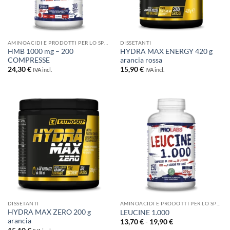
AMINOACIDI E PRODOTTI PER LO SPORT
DISSETANTI
HMB 1000 mg – 200
HYDRA MAX ENERGY 420 g
COMPRESSE
arancia rossa
24,30
€
15,90
€
IVA incl.
IVA incl.
DISSETANTI
AMINOACIDI E PRODOTTI PER LO SPORT
HYDRA MAX ZERO 200 g
LEUCINE 1.000
arancia
Fascia
13,70
€
-
19,90
€
di