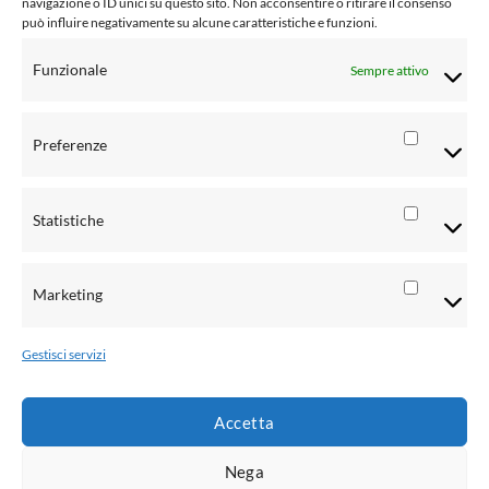
navigazione o ID unici su questo sito. Non acconsentire o ritirare il consenso
Social Media Policy
può influire negativamente su alcune caratteristiche e funzioni.
Condizioni di vendita al pubblico
Funzionale
Sempre attivo
Risoluzione controversie
Informativa Privacy clienti
Preferenze
Preferen
Informativa Privacy fornitori
Statistiche
Informativa Privacy rivenditori
Statistic
Informativa Privacy candidati CV
Marketing
Marketi
Metodi di pagamento
Gestisci servizi
Accetta
Nega