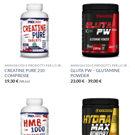
13,30 €
a
16,50 €
AMINOACIDI E PRODOTTI PER LO SPORT
AMINOACIDI E PRODOTTI PER LO SPORT
CREATINE PURE 210
GLUTA PW – GLUTAMINE
COMPRESSE
POWDER
Fascia
19,30
€
23,00
€
-
39,00
€
IVA incl.
di
prezzo:
da
23,00 €
a
39,00 €