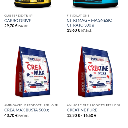
CLUSTER DEXTRIN™
FIT SOLUTIONS
CITRI MAG – MAGNESIO
CARBO DRIVE
CITRATO 300 g
29,70
€
IVA incl.
13,60
€
IVA incl.
AMINOACIDI E PRODOTTI PER LO SPORT
AMINOACIDI E PRODOTTI PER LO SPORT
CREA MAX BUSTA 500 g
CREATINE PURE
Fascia
43,70
€
13,30
€
-
16,50
€
IVA incl.
di
prezzo:
da