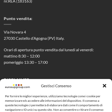
nr.REA (183163)
Punto vendita:
Via Novara 4
27030 Castello d’Agogna (PV) Italy.
Orari di apertura punto vendita dal lunedi al venerdi:
mattino 8:30 – 12:00
pomeriggio 13:30 – 17:00
DISCLAIMER
Gestisci Consenso
Privacy Policy
Per fornire le migliori esperienze, utilizziamo tecnologie come i cookie per
memorizzare e/o accedere alle informazioni del dispositivo. Il consenso a
Cookie Policy (UE)
queste tecnologie ci permetterà di elaborare dati come il comportamento di
navigazione o ID unici su questo sito. Non acconsentire o ritirare il consenso