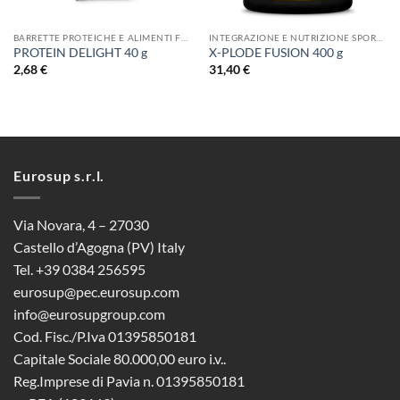
BARRETTE PROTEICHE E ALIMENTI FUNZIONALI
INTEGRAZIONE E NUTRIZIONE SPORTIVA
PROTEIN DELIGHT 40 g
X-PLODE FUSION 400 g
2,68
€
31,40
€
Eurosup s.r.l.
Via Novara, 4 – 27030
Castello d’Agogna (PV) Italy
Tel. +39 0384 256595
eurosup@pec.eurosup.com
info@eurosupgroup.com
Cod. Fisc./P.Iva 01395850181
Capitale Sociale 80.000,00 euro i.v..
Reg.Imprese di Pavia n. 01395850181