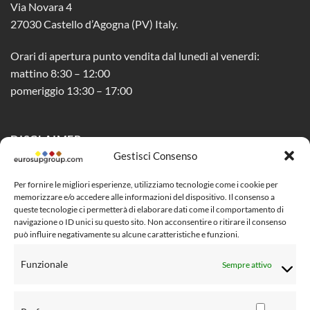
Via Novara 4
27030 Castello d’Agogna (PV) Italy.
Orari di apertura punto vendita dal lunedi al venerdi:
mattino 8:30 – 12:00
pomeriggio 13:30 – 17:00
DISCLAIMER
Gestisci Consenso
Privacy Policy
Per fornire le migliori esperienze, utilizziamo tecnologie come i cookie per
memorizzare e/o accedere alle informazioni del dispositivo. Il consenso a
Cookie Policy (UE)
queste tecnologie ci permetterà di elaborare dati come il comportamento di
navigazione o ID unici su questo sito. Non acconsentire o ritirare il consenso
Social Media Policy
può influire negativamente su alcune caratteristiche e funzioni.
Condizioni di vendita al pubblico
Funzionale
Sempre attivo
Risoluzione controversie