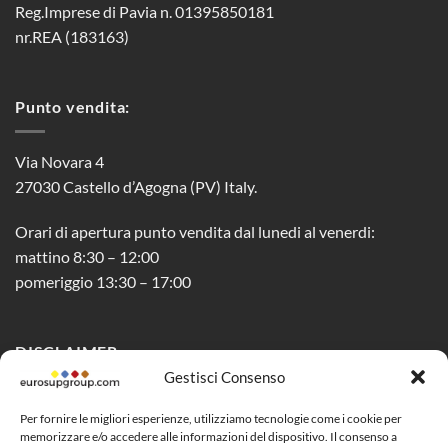
Reg.Imprese di Pavia n. 01395850181
nr.REA (183163)
Punto vendita:
Via Novara 4
27030 Castello d’Agogna (PV) Italy.
Orari di apertura punto vendita dal lunedi al venerdi:
mattino 8:30 – 12:00
pomeriggio 13:30 – 17:00
DISCLAIMER
Gestisci Consenso
Privacy Policy
Per fornire le migliori esperienze, utilizziamo tecnologie come i cookie per
memorizzare e/o accedere alle informazioni del dispositivo. Il consenso a