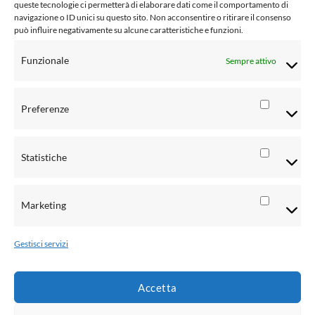
Cookie Policy (UE)
queste tecnologie ci permetterà di elaborare dati come il comportamento di
navigazione o ID unici su questo sito. Non acconsentire o ritirare il consenso
Social Media Policy
può influire negativamente su alcune caratteristiche e funzioni.
Condizioni di vendita al pubblico
Funzionale
Sempre attivo
Risoluzione controversie
Informativa Privacy clienti
Preferenze
Preferen
Informativa Privacy fornitori
Statistiche
Informativa Privacy rivenditori
Statistic
Informativa Privacy candidati CV
Marketing
Marketi
Metodi di pagamento
Gestisci servizi
Accetta