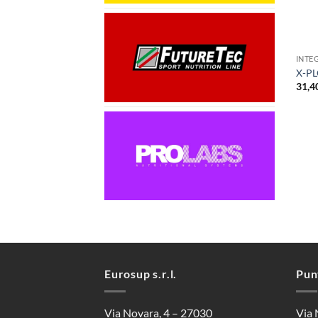
+
INTE
X-PL
31,4
Eurosup s.r.l.
Pun
Via Novara, 4 – 27030
Via 