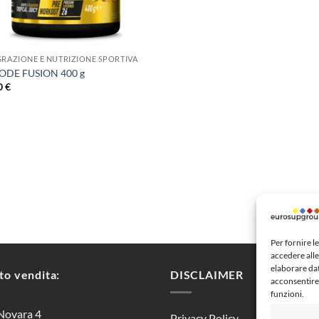
GRAZIONE E NUTRIZIONE SPORTIVA
ODE FUSION 400 g
0
€
Per fornire l
accedere alle
elaborare da
to vendita:
DISCLAIMER
acconsentire 
funzioni.
Novara 4
Privacy Policy