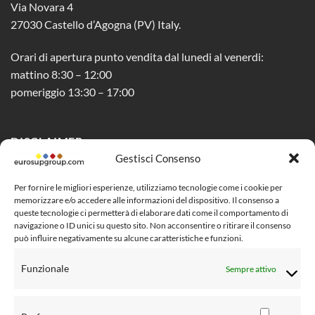
Via Novara 4
27030 Castello d’Agogna (PV) Italy.
Orari di apertura punto vendita dal lunedi al venerdi:
mattino 8:30 – 12:00
pomeriggio 13:30 – 17:00
DISCLAIMER
Gestisci Consenso
Privacy Policy
Per fornire le migliori esperienze, utilizziamo tecnologie come i cookie per
memorizzare e/o accedere alle informazioni del dispositivo. Il consenso a
Cookie Policy (UE)
queste tecnologie ci permetterà di elaborare dati come il comportamento di
navigazione o ID unici su questo sito. Non acconsentire o ritirare il consenso
Social Media Policy
può influire negativamente su alcune caratteristiche e funzioni.
Condizioni di vendita al pubblico
Funzionale
Sempre attivo
Risoluzione controversie