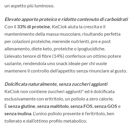
un aspetto più luminoso.
Elevato apporto proteico e ridotto contenuto di carboidrati
Con il
33% di proteine
, KeCiok aiuta la crescita e il
mantenimento della massa muscolare, risultando perfetta
per colazioni proteiche, merende nutrienti, pre e post
allenamento, diete keto, proteiche o ipoglucidiche.
L’elevato tenore di fibre (14%) conferisce un ottimo potere
saziante, rendendola uno snack ideale per chi vuole
mantenere il controllo dell’appetito senza rinunciare al gusto.
Dolcificata naturalmente, senza zuccheri aggiunti
KeCiok non contiene zuccheri aggiunti* ed è dolcificata
esclusivamente con eritritolo, un poliolo a zero calorie.
È
senza glutine
,
senza maltitolo
,
senza FOS
,
senza GOS
e
senza inulina
. L’unico poliolo presente è l’eritritolo, ben
tollerato e dall’ottimo profilo metabolico.