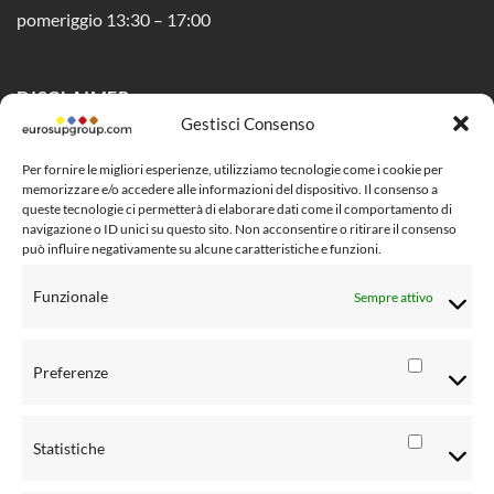
pomeriggio 13:30 – 17:00
DISCLAIMER
Gestisci Consenso
Privacy Policy
Per fornire le migliori esperienze, utilizziamo tecnologie come i cookie per
memorizzare e/o accedere alle informazioni del dispositivo. Il consenso a
Cookie Policy (UE)
queste tecnologie ci permetterà di elaborare dati come il comportamento di
navigazione o ID unici su questo sito. Non acconsentire o ritirare il consenso
Social Media Policy
può influire negativamente su alcune caratteristiche e funzioni.
Condizioni di vendita al pubblico
Funzionale
Sempre attivo
Risoluzione controversie
Informativa Privacy clienti
Preferenze
Preferen
Informativa Privacy fornitori
Statistiche
Informativa Privacy rivenditori
Statistic